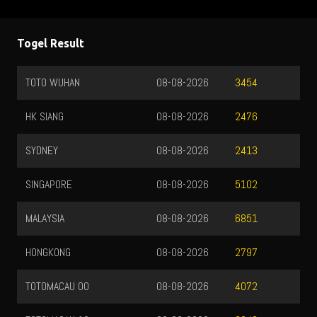
Togel Result
TOTO WUHAN
08-08-2026
TOTO
3454
HK SIANG
08-08-2026
TOTO
2476
SYDNEY
08-08-2026
SYDN
2413
SINGAPORE
08-08-2026
HONG
5102
MALAYSIA
08-08-2026
6851
HONGKONG
08-08-2026
2797
TOTOMACAU 00
08-08-2026
4072