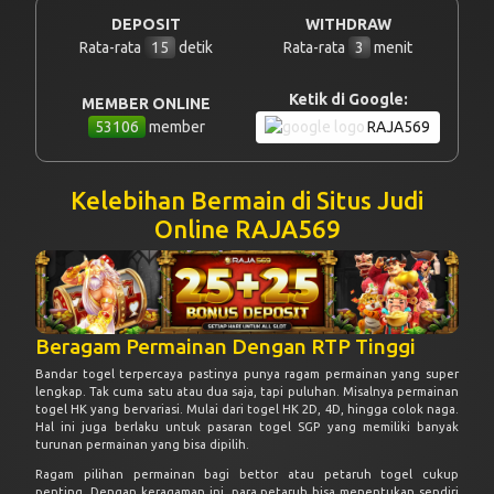
DEPOSIT
WITHDRAW
Rata-rata
15
detik
Rata-rata
3
menit
Ketik di Google:
MEMBER ONLINE
53106
member
RAJA569
Kelebihan Bermain di Situs Judi
Online RAJA569
Beragam Permainan Dengan RTP Tinggi
Bandar togel terpercaya pastinya punya ragam permainan yang super
lengkap. Tak cuma satu atau dua saja, tapi puluhan. Misalnya permainan
togel HK yang bervariasi. Mulai dari togel HK 2D, 4D, hingga colok naga.
Hal ini juga berlaku untuk pasaran togel SGP yang memiliki banyak
turunan permainan yang bisa dipilih.
Ragam pilihan permainan bagi bettor atau petaruh togel cukup
penting. Dengan keragaman ini, para petaruh bisa menentukan sendiri