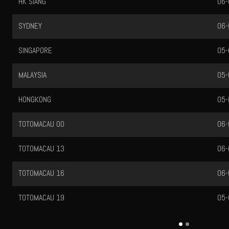
06-08-2026
T
9220
06-08-2026
S
4816
05-08-2026
H
0715
05-08-2026
1592
05-08-2026
4245
06-08-2026
2153
06-08-2026
9894
06-08-2026
0597
05-08-2026
9401