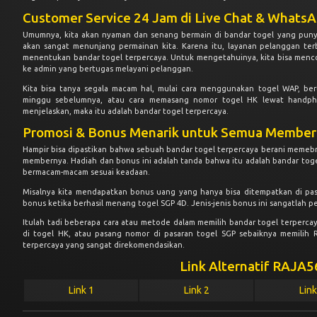
Customer Service 24 Jam di Live Chat & Whats
Umumnya, kita akan nyaman dan senang bermain di bandar togel yang punya
akan sangat menunjang permainan kita. Karena itu, layanan pelanggan terb
menentukan bandar togel terpercaya. Untuk mengetahuinya, kita bisa men
ke admin yang bertugas melayani pelanggan.
Kita bisa tanya segala macam hal, mulai cara menggunakan togel WAP, be
minggu sebelumnya, atau cara memasang nomor togel HK lewat handph
menjelaskan, maka itu adalah bandar togel terpercaya.
Promosi & Bonus Menarik untuk Semua Membe
Hampir bisa dipastikan bahwa sebuah bandar togel terpercaya berani memeb
membernya. Hadiah dan bonus ini adalah tanda bahwa itu adalah bandar toge
bermacam-macam sesuai keadaan.
Misalnya kita mendapatkan bonus uang yang hanya bisa ditempatkan di pas
bonus ketika berhasil menang togel SGP 4D. Jenis-jenis bonus ini sangatlah p
Itulah tadi beberapa cara atau metode dalam memilih bandar togel terpercaya
di togel HK, atau pasang nomor di pasaran togel SGP sebaiknya memilih
terpercaya yang sangat direkomendasikan.
Link Alternatif RAJA5
Link 1
Link 2
Link