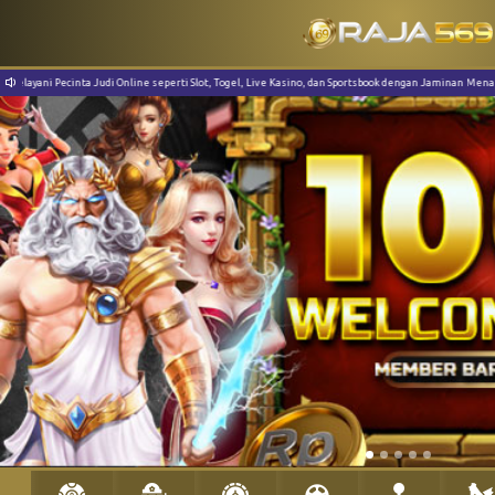
 Pecinta Judi Online seperti Slot, Togel, Live Kasino, dan Sportsbook dengan Jaminan Menang Berapa