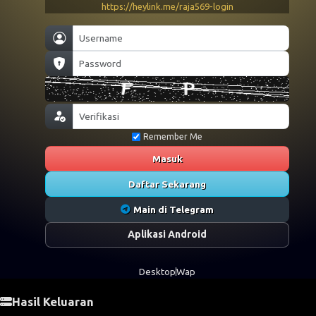
https://heylink.me/raja569-login
Remember Me
Masuk
Daftar Sekarang
Main di Telegram
Aplikasi Android
Desktop
Wap
Hasil Keluaran