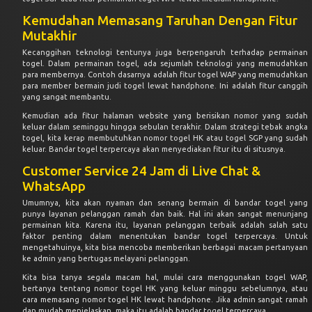
Kemudahan Memasang Taruhan Dengan Fitur
Mutakhir
Kecanggihan teknologi tentunya juga berpengaruh terhadap permainan
togel. Dalam permainan togel, ada sejumlah teknologi yang memudahkan
para membernya. Contoh dasarnya adalah fitur togel WAP yang memudahkan
para member bermain judi togel lewat handphone. Ini adalah fitur canggih
yang sangat membantu.
Kemudian ada fitur halaman website yang berisikan nomor yang sudah
keluar dalam seminggu hingga sebulan terakhir. Dalam strategi tebak angka
togel, kita kerap membutuhkan nomor togel HK atau togel SGP yang sudah
keluar. Bandar togel terpercaya akan menyediakan fitur itu di situsnya.
Customer Service 24 Jam di Live Chat &
WhatsApp
Umumnya, kita akan nyaman dan senang bermain di bandar togel yang
punya layanan pelanggan ramah dan baik. Hal ini akan sangat menunjang
permainan kita. Karena itu, layanan pelanggan terbaik adalah salah satu
faktor penting dalam menentukan bandar togel terpercaya. Untuk
mengetahuinya, kita bisa mencoba memberikan berbagai macam pertanyaan
ke admin yang bertugas melayani pelanggan.
Kita bisa tanya segala macam hal, mulai cara menggunakan togel WAP,
bertanya tentang nomor togel HK yang keluar minggu sebelumnya, atau
cara memasang nomor togel HK lewat handphone. Jika admin sangat ramah
dan mudah menjelaskan, maka itu adalah bandar togel terpercaya.