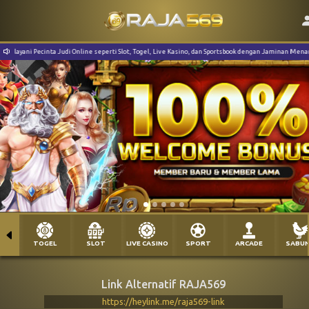
ni Pecinta Judi Online seperti Slot, Togel, Live Kasino, dan Sportsbook dengan Jaminan Menang Bera
TOGEL
SLOT
LIVE CASINO
SPORT
ARCADE
SABU
Link Alternatif RAJA569
https://heylink.me/raja569-link