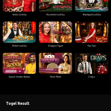
Sicbo Lobby
Roulette Lobby
Blackjack Lobby
Poker Lobby
Dragon Tiger
Fan Tan
Super Andar Bahar
Teen Patti
Craps
Togel Result