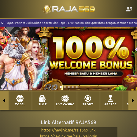
i Pecinta Judi Online seperti Slot, Togel, Live Kasino, dan Sportsbook dengan Jaminan Menang Berap
TOGEL
SLOT
LIVE CASINO
SPORT
ARCADE
SABU
Link Alternatif RAJA569
https://heylink.me/raja569-link
https://heylink.me/raja569-login