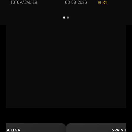
9031
SPAIN LA LIGA