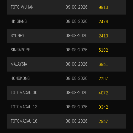
TOTOMACAU 22
08-08-2026
9813
65
TOTOMACAU 23
08-08-2026
2476
11
SYDNEY LOTTO
08-08-2026
2413
13
HONGKONG LOTTO
08-08-2026
5102
59
6851
2797
4072
0342
2957