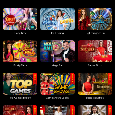
Crazy Time
Ice Fishing
Lightning Storm
Funky Time
Mega Ball
Super Sicbo
Top Games Lobby
Game Shows Lobby
Baccarat Lobby