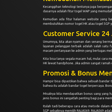
Kecanggihan teknologi tentunya juga berpeng
dasarnya adalah fitur togel WAP yang memudahk
Kemudian ada fitur halaman website yang ber
membutuhkan nomor togel HK atau togel SGP yang
Customer Service 24
Umumnya, kita akan nyaman dan senang bermain
layanan pelanggan terbaik adalah salah satu
macam pertanyaan ke admin yang bertugas mel
Kita bisa tanya segala macam hal, mulai cara
HK lewat handphone. Jika admin sangat ramah d
Promosi & Bonus Me
Hampir bisa dipastikan bahwa sebuah bandar t
bahwa itu adalah bandar togel terpercaya. Bo
Misalnya kita mendapatkan bonus uang yang ha
jenis bonus ini sangatlah penting bagi para mem
Itulah tadi beberapa cara atau metode dalam me
SGP sebaiknya memilih RAJA569.
RAJA569
adala