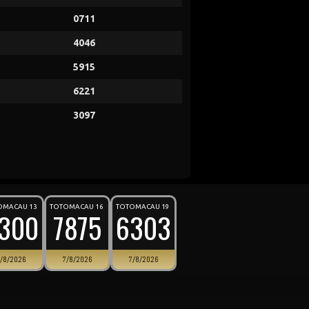
0711
4046
5915
6221
3097
OMACAU 13
TOTOMACAU 16
TOTOMACAU 19
300
7875
6303
/8/2026
7/8/2026
7/8/2026