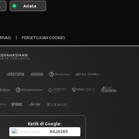
l
Axiata
RIVASI
|
PERSETUJUAN COOKIES
Ketik di Google:
RAJA569