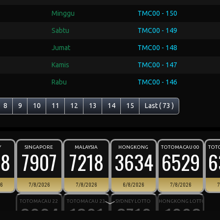
Minggu
TMC00 - 150
Sabtu
TMC00 - 149
Jumat
TMC00 - 148
Kamis
TMC00 - 147
Rabu
TMC00 - 146
8
9
10
11
12
13
14
15
Last ( 73 )
Y
SINGAPORE
MALAYSIA
HONGKONG
TOTOMACAU 00
TOT
58
7907
7218
3634
6529
6
26
7/8/2026
7/8/2026
6/8/2026
7/8/2026
7
TOTOMACAU 22
TOTOMACAU 23
SYDNEY LOTTO
HONGKONG LOTTO
3064
1391
3712
1083