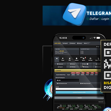
TELEGRA
Daftar
Login