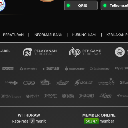
QRIS
Telkomse
PERATURAN
|
INFORMASI BANK
|
HUBUNGI KAMI
|
KEBIJAKAN P
WITHDRAW
MEMBER ONLINE
Rata-rata
3
menit
50347
member