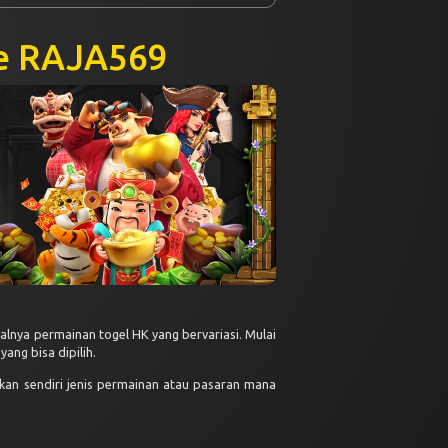
ne RAJA569
alnya permainan togel HK yang bervariasi. Mulai
ang bisa dipilih.
kan sendiri jenis permainan atau pasaran mana