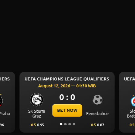
6/8/2026
6/8/2026
7/8/2026
6/8/2026
IERS
E-FOOTBALL F24 ELITE CLUB FRIENDLY
E-FO
August 7, 2026 — 21:45 WIB
0 : 0
BET NOW
Saint-
e-To
e-Lille
e-RB Leipzig
oise
Ho
1.00
-0.25
-0.75
0.25
0.51
0.0