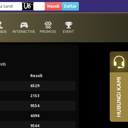
papun Kami Bayar! | Download Aplikasi ANDROID nya sekarang !!
RAJA5
Masuk
Daftar
ADE
INTERACTIVE
PROMOSI
EVENT
WIB
Result
6529
2153
9554
4094
9564