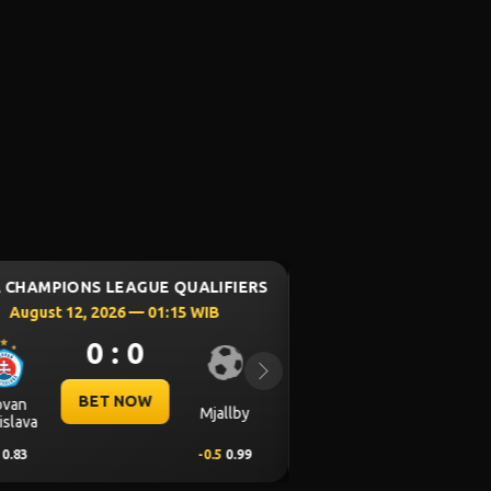
OTBALL F24 ELITE CLUB FRIENDLY
August 7, 2026 — 21:30 WIB
1 : 2
Next
BET NOW
ttenham
e-Real Madrid
tspur
0
-0.78
0.00
0.54