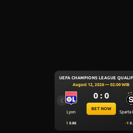
UEFA CHAMPIONS LEAGUE QUALIF
August 11, 2026 — 22:59 WIB
0 : 0
Previous
BET NOW
Union 
Bodo Glimt
Gill
0.75
0.82
-0.75