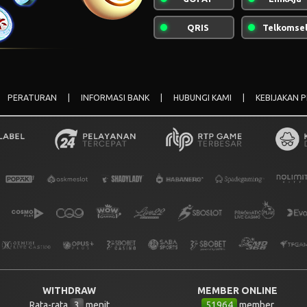
QRIS
Telkomse
PERATURAN
|
INFORMASI BANK
|
HUBUNGI KAMI
|
KEBIJAKAN P
WITHDRAW
MEMBER ONLINE
Rata-rata
3
menit
51964
member