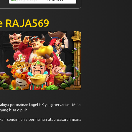
ne RAJA569
alnya permainan togel HK yang bervariasi. Mulai
ang bisa dipilih.
kan sendiri jenis permainan atau pasaran mana