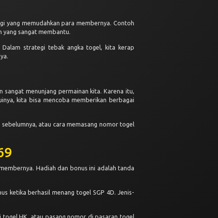
ologi yang memudahkan para membernya. Contoh
ih yang sangat membantu.
Dalam strategi tebak angka togel, kita kerap
ya.
 sangat menunjang permainan kita. Karena itu,
uinya, kita bisa mencoba memberikan berbagai
gu sebelumnya, atau cara memasang nomor togel
69
 membernya. Hadiah dan bonus ini adalah tanda
s ketika berhasil menang togel SGP 4D. Jenis-
di togel HK, atau pasang nomor di pasaran togel