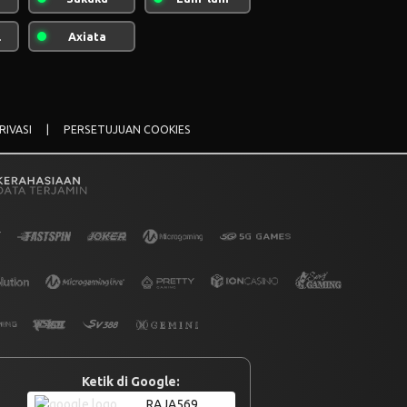
l
Axiata
RIVASI
|
PERSETUJUAN COOKIES
Ketik di Google:
RAJA569