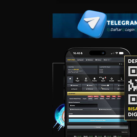
TELEGRA
Daftar
Login