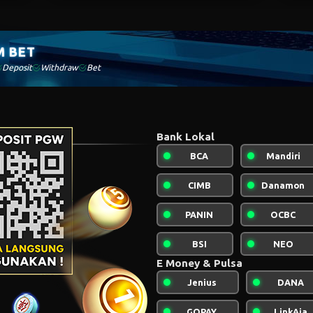
M BET
Deposit
Withdraw
Bet
Bank Lokal
Superbank
Allobank
E Money & Pulsa
Jenius
DANA
GOPAY
LinkAja