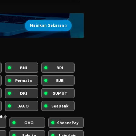
Mainkan Sekarang
OVO
ShopeePay
Sakuku
Lain-lain