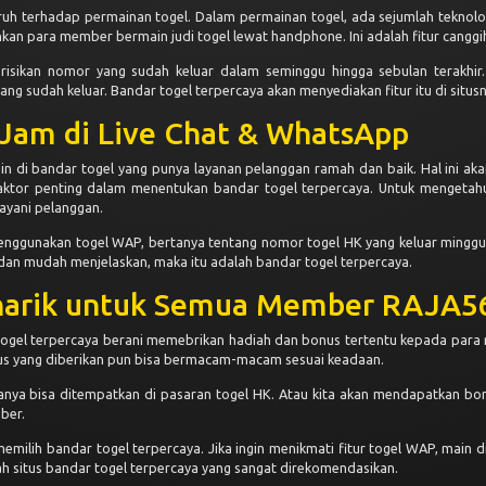
aruh terhadap permainan togel. Dalam permainan togel, ada sejumlah tekn
an para member bermain judi togel lewat handphone. Ini adalah fitur cangg
isikan nomor yang sudah keluar dalam seminggu hingga sebulan terakhir. 
 sudah keluar. Bandar togel terpercaya akan menyediakan fitur itu di situsn
 Jam di Live Chat & WhatsApp
 di bandar togel yang punya layanan pelanggan ramah dan baik. Hal ini akan
 faktor penting dalam menentukan bandar togel terpercaya. Untuk mengetah
ayani pelanggan.
 menggunakan togel WAP, bertanya tentang nomor togel HK yang keluar ming
an mudah menjelaskan, maka itu adalah bandar togel terpercaya.
narik untuk Semua Member RAJA5
ogel terpercaya berani memebrikan hadiah dan bonus tertentu kepada para
nus yang diberikan pun bisa bermacam-macam sesuai keadaan.
nya bisa ditempatkan di pasaran togel HK. Atau kita akan mendapatkan bonu
ber.
milih bandar togel terpercaya. Jika ingin menikmati fitur togel WAP, main 
h situs bandar togel terpercaya yang sangat direkomendasikan.