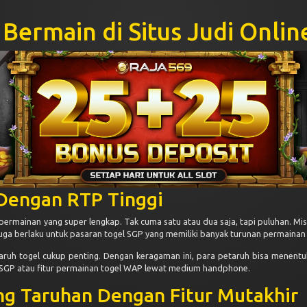
 Bermain di Situs Judi Onli
Dengan RTP Tinggi
ermainan yang super lengkap. Tak cuma satu atau dua saja, tapi puluhan. Mis
 juga berlaku untuk pasaran togel SGP yang memiliki banyak turunan permainan y
aruh togel cukup penting. Dengan keragaman ini, para petaruh bisa menentu
el SGP atau fitur permainan togel WAP lewat medium handphone.
 Taruhan Dengan Fitur Mutakhir