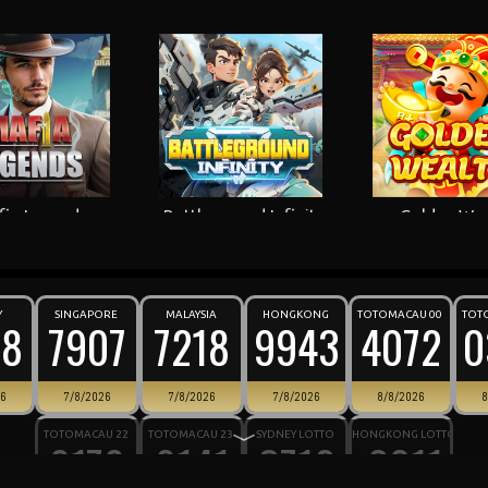
fia Legends
Battleground Infinity
Golden Wea
Y
SINGAPORE
MALAYSIA
HONGKONG
TOTOMACAU 00
TOT
58
7907
7218
9943
4072
0
26
7/8/2026
7/8/2026
7/8/2026
8/8/2026
8
TOTOMACAU 22
TOTOMACAU 23
SYDNEY LOTTO
HONGKONG LOTTO
9178
9141
3712
6011
t Fiesta 1000
Samba Soccer
Fishing Ma