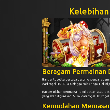
Kelebihan
Beragam Permainan 
Bandar togel terpercaya pastinya punya ragam p
dari togel HK 2D, 4D, hingga colok naga. Hal ini
Ragam pilihan permainan bagi bettor atau pet
yang akan digunakan. Mulai dari togel HK, tog
Kemudahan Memasang