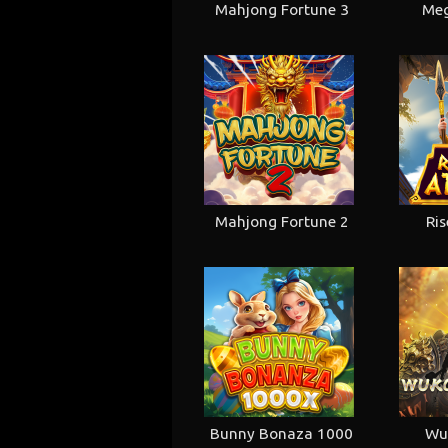
Mahjong Fortune 3
Me
Mahjong Fortune 2
Ris
Bunny Bonaza 1000
Wu