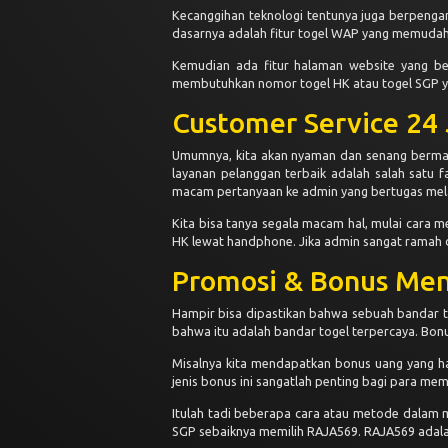
Kecanggihan teknologi tentunya juga berpeng
dasarnya adalah fitur togel WAP yang memudahk
Kemudian ada fitur halaman website yang ber
membutuhkan nomor togel HK atau togel SGP yang
Customer Service 24
Umumnya, kita akan nyaman dan senang bermain
layanan pelanggan terbaik adalah salah satu
macam pertanyaan ke admin yang bertugas mel
Kita bisa tanya segala macam hal, mulai cara
HK lewat handphone. Jika admin sangat ramah d
Promosi & Bonus Me
Hampir bisa dipastikan bahwa sebuah bandar t
bahwa itu adalah bandar togel terpercaya. Bo
Misalnya kita mendapatkan bonus uang yang ha
jenis bonus ini sangatlah penting bagi para mem
Itulah tadi beberapa cara atau metode dalam me
SGP sebaiknya memilih RAJA569.
RAJA569
adala