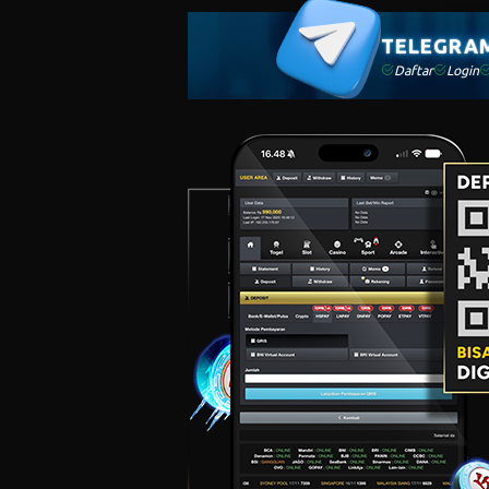
TELEGRA
Daftar
Login