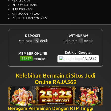
PERATURAN
INFORMASI BANK
HUBUNGI KAMI
KEBIJAKAN PRIVASI
PERSETUJUAN COOKIES
DEPOSIT
WITHDRAW
Rata-rata
15
detik
Rata-rata
3
menit
Ketik di Google:
MEMBER ONLINE
55257
member
RAJA569
Kelebihan Bermain di Situs Judi
Online RAJA569
Beragam Permainan Dengan RTP Tinggi