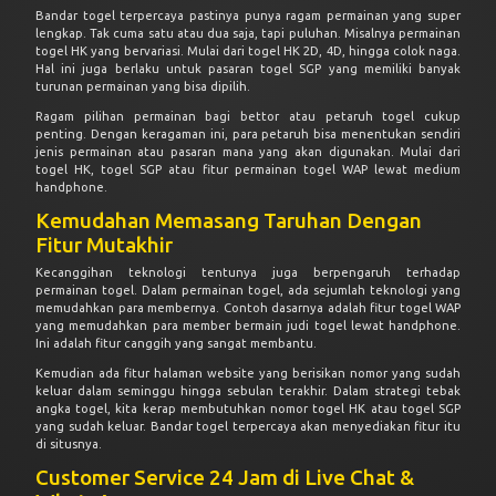
Bandar togel terpercaya pastinya punya ragam permainan yang super
lengkap. Tak cuma satu atau dua saja, tapi puluhan. Misalnya permainan
togel HK yang bervariasi. Mulai dari togel HK 2D, 4D, hingga colok naga.
Hal ini juga berlaku untuk pasaran togel SGP yang memiliki banyak
turunan permainan yang bisa dipilih.
Ragam pilihan permainan bagi bettor atau petaruh togel cukup
penting. Dengan keragaman ini, para petaruh bisa menentukan sendiri
jenis permainan atau pasaran mana yang akan digunakan. Mulai dari
togel HK, togel SGP atau fitur permainan togel WAP lewat medium
handphone.
Kemudahan Memasang Taruhan Dengan
Fitur Mutakhir
Kecanggihan teknologi tentunya juga berpengaruh terhadap
permainan togel. Dalam permainan togel, ada sejumlah teknologi yang
memudahkan para membernya. Contoh dasarnya adalah fitur togel WAP
yang memudahkan para member bermain judi togel lewat handphone.
Ini adalah fitur canggih yang sangat membantu.
Kemudian ada fitur halaman website yang berisikan nomor yang sudah
keluar dalam seminggu hingga sebulan terakhir. Dalam strategi tebak
angka togel, kita kerap membutuhkan nomor togel HK atau togel SGP
yang sudah keluar. Bandar togel terpercaya akan menyediakan fitur itu
di situsnya.
Customer Service 24 Jam di Live Chat &