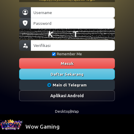
Remember Me
Masuk
Daftar Sekarang
Main di Telegram
Aplikasi Android
Desktop
Wap
Wow Gaming