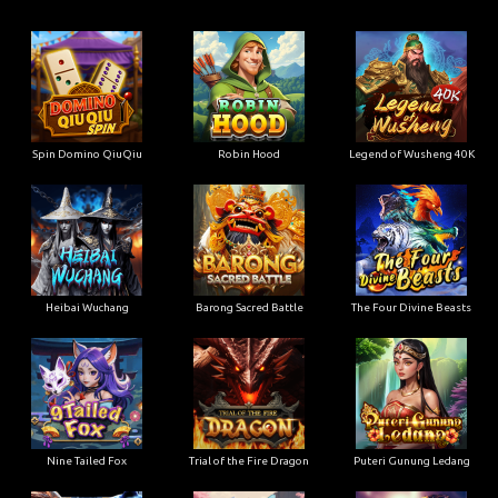
Spin Domino QiuQiu
Robin Hood
Legend of Wusheng 40K
Heibai Wuchang
Barong Sacred Battle
The Four Divine Beasts
Nine Tailed Fox
Trial of the Fire Dragon
Puteri Gunung Ledang