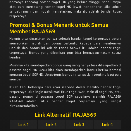
bertanya tentang nomor togel HK yang keluar minggu sebelumnya,
atau cara memasang nomor togel HK lewat handphone. Jika admin
sangat ramah dan mudah menjelaskan, maka itu adalah bandar togel
terpercaya.
Promosi & Bonus Menarik untuk Semua
Member RAJA569
Hampir bisa dipastikan bahwa sebuah bandar togel terpercaya berani
memebrikan hadiah dan bonus tertentu kepada para membernya.
Hadiah dan bonus ini adalah tanda bahwa itu adalah bandar togel
terpercaya. Bonus yang diberikan pun bisa bermacam-macam sesuai
keadaan.
Misalnya kita mendapatkan bonus uang yang hanya bisa ditempatkan di
pasaran togel HK. Atau kita akan mendapatkan bonus ketika berhasil
menang togel SGP 4D. Jenis-jenis bonus ini sangatlah penting bagi para
member.
Itulah tadi beberapa cara atau metode dalam memilih bandar togel
terpercaya. Jika ingin menikmati fitur togel WAP, main di togel HK, atau
pasang nomor di pasaran togel SGP sebaiknya memilih RAJA569.
RAJA569
adalah situs bandar togel terpercaya yang sangat
direkomendasikan.
Link Alternatif RAJA569
Link 1
Link 2
Link 3
Link 4